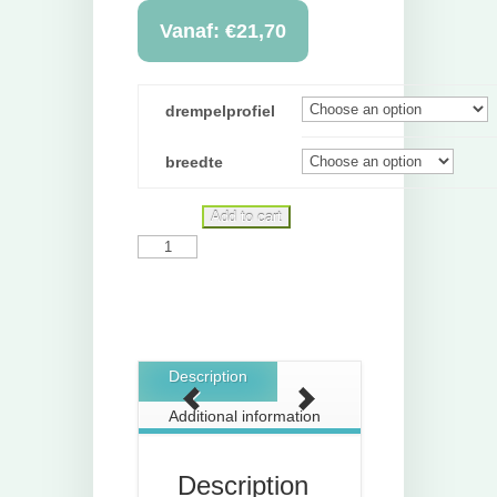
Vanaf:
€
21,70
drempelprofiel
breedte
Add to cart
Drempelvervanger
quantity
Description
Additional information
Description