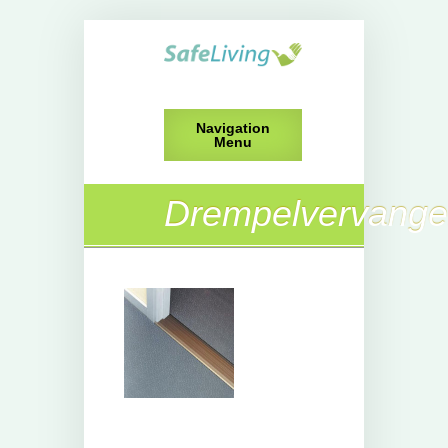
Navigation
Menu
Drempelvervange