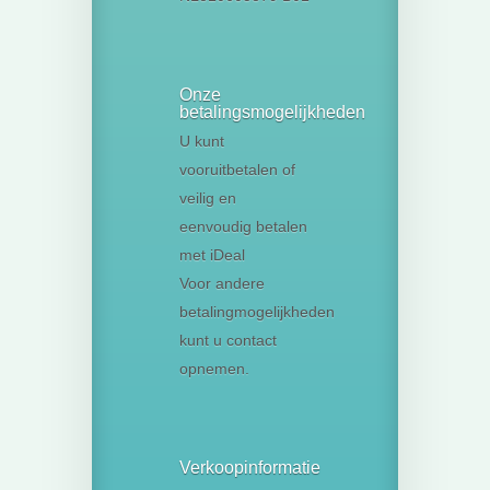
Onze
betalingsmogelijkheden
U kunt
vooruitbetalen of
veilig en
eenvoudig betalen
met iDeal
Voor andere
betalingmogelijkheden
kunt u contact
opnemen.
Verkoopinformatie