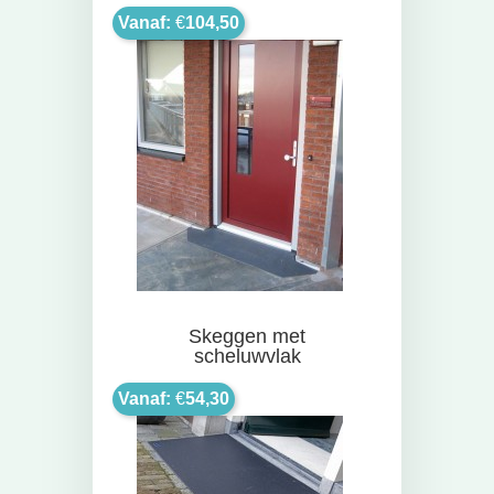
Vanaf:
€
104,50
Skeggen met
scheluwvlak
Vanaf:
€
54,30