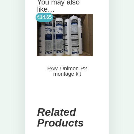
You may also
like…
€
14,65
PAM Unimon-P2
montage kit
Related
Products