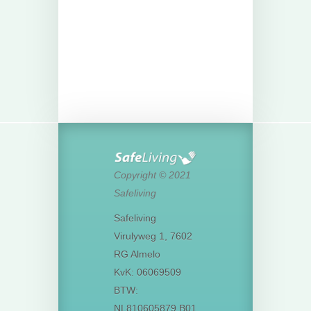
Copyright © 2021
Safeliving
Safeliving
Virulyweg 1, 7602
RG Almelo
KvK: 06069509
BTW:
NL810605879 B01