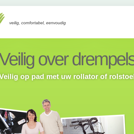
veilig, comfortabel, eenvoudig
Veilig over drempel
Veilig op pad met uw rollator of rolstoe