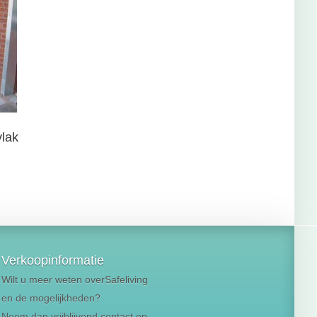
lak
Verkoopinformatie
Wilt u meer weten overSafeliving
en de mogelijkheden?
Neem dan vrijblijvend contact op