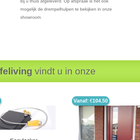
bij u thuis afgeleverd. Op afspraak is het ook
mogelijk de drempelhulpen te bekijken in onze
showroom.
feliving
vindt u in onze
Vanaf:
€
104,50