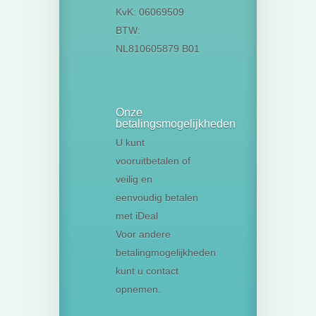
KvK: 06069509
BTW:
NL810605879 B01
Onze
betalingsmogelijkheden
U kunt
vooruitbetalen of
veilig en
eenvoudig betalen
met iDeal
Voor andere
betalingmogelijkheden
kunt u contact
opnemen.