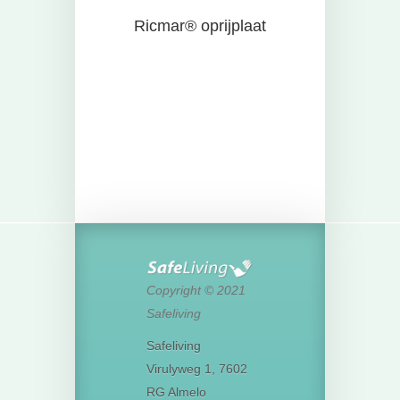
Ricmar® oprijplaat
Copyright © 2021
Safeliving
Safeliving
Virulyweg 1, 7602
RG Almelo