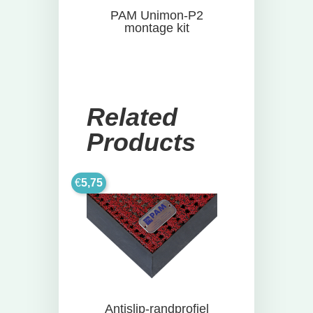
PAM Unimon-P2
montage kit
Related
Products
€
5,75
Antislip-randprofiel