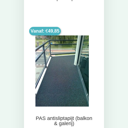
Vanaf:
€
49,85
PAS antisliptapijt (balkon
& galerij)