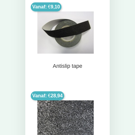
Vanaf:
€
9,10
Antislip tape
Vanaf:
€
28,94