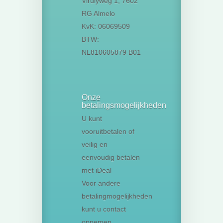
Virulyweg 1, 7602
RG Almelo
KvK: 06069509
BTW:
NL810605879 B01
Onze
betalingsmogelijkheden
U kunt
vooruitbetalen of
veilig en
eenvoudig betalen
met iDeal
Voor andere
betalingmogelijkheden
kunt u contact
opnemen.