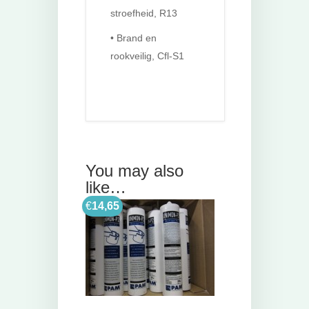
stroefheid, R13
• Brand en
rookveilig, Cfl-S1
You may also
like…
€
14,65