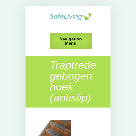
Navigation
Menu
Traptrede
gebogen
hoek
(antislip)