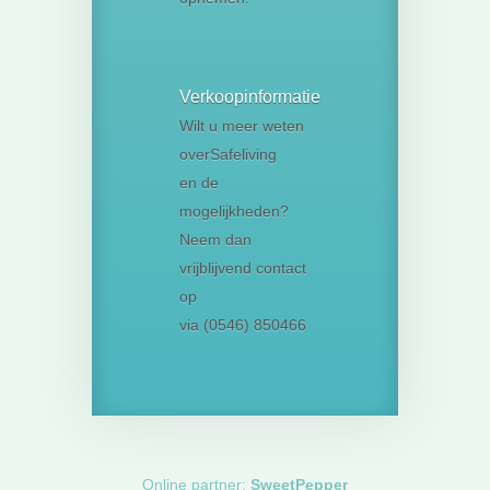
Verkoopinformatie
Wilt u meer weten
overSafeliving
en de
mogelijkheden?
Neem dan
vrijblijvend contact
op
via (0546) 850466
Online partner:
SweetPepper