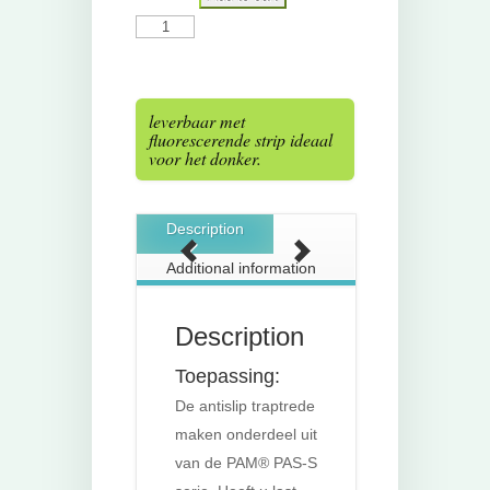
Traptrede
gebogen
hoek
(antislip)
quantity
leverbaar met
fluorescerende strip ideaal
voor het donker.
Description
Additional information
Description
Toepassing:
De antislip traptrede
maken onderdeel uit
van de PAM® PAS-S