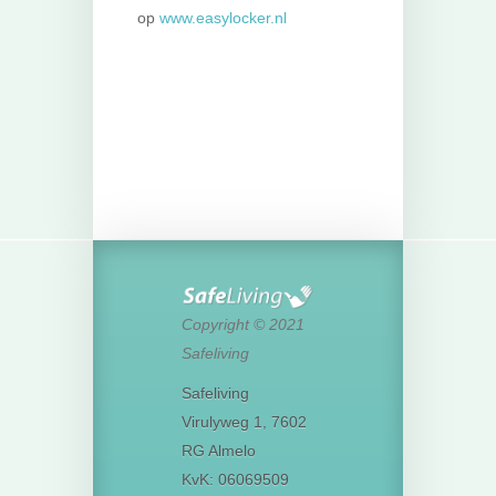
op
www.easylocker.nl
Copyright © 2021
Safeliving
Safeliving
Virulyweg 1, 7602
RG Almelo
KvK: 06069509