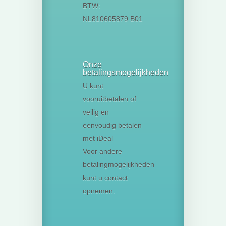
BTW:
NL810605879 B01
Onze
betalingsmogelijkheden
U kunt
vooruitbetalen of
veilig en
eenvoudig betalen
met iDeal
Voor andere
betalingmogelijkheden
kunt u contact
opnemen.