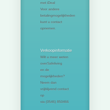
met iDeal
Voor andere
betalingmogelijkheden
kunt u contact
opnemen.
Verkoopinformatie
Wilt u meer weten
overSafeliving
en de
mogelijkheden?
Neem dan
vrijblijvend contact
op
via (0546) 850466