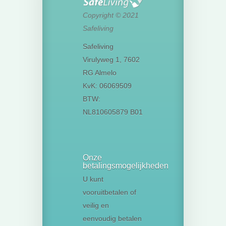
Copyright © 2021
Safeliving
Safeliving
Virulyweg 1, 7602
RG Almelo
KvK: 06069509
BTW:
NL810605879 B01
Onze
betalingsmogelijkheden
U kunt
vooruitbetalen of
veilig en
eenvoudig betalen