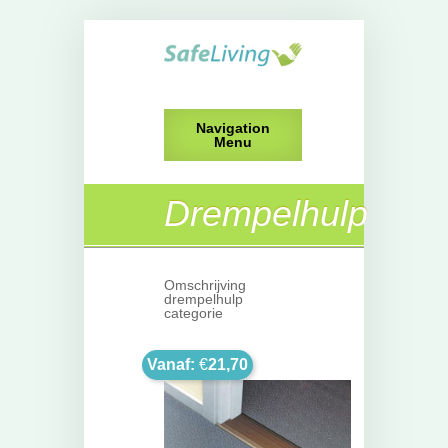
Navigation
Menu
Drempelhulp
Omschrijving
drempelhulp
categorie
Vanaf:
€
21,70